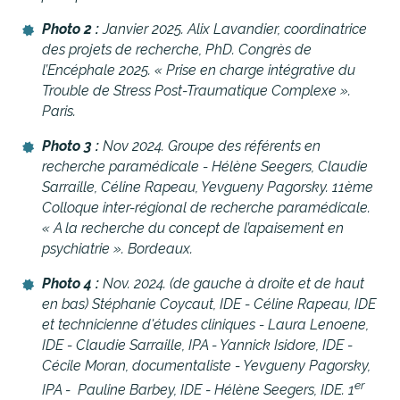
Photo 2 :
Janvier 2025. Alix Lavandier, coordinatrice
des projets de recherche, PhD. Congrès de
l’Encéphale 2025. « Prise en charge intégrative du
Trouble de Stress Post-Traumatique Complexe ».
Paris.
Photo 3 :
Nov 2024. Groupe des référents en
recherche paramédicale - Hélène Seegers, Claudie
Sarraille, Céline Rapeau, Yevgueny Pagorsky. 11ème
Colloque inter-régional de recherche paramédicale.
« A la recherche du concept de l’apaisement en
psychiatrie ». Bordeaux.
Photo 4 :
Nov. 2024. (de gauche à droite et de haut
en bas) Stéphanie Coycaut, IDE - Céline Rapeau, IDE
et technicienne d'études cliniques - Laura Lenoene,
IDE - Claudie Sarraille, IPA - Yannick Isidore, IDE -
Cécile Moran, documentaliste - Yevgueny Pagorsky,
er
IPA - Pauline Barbey, IDE - Hélène Seegers, IDE. 1