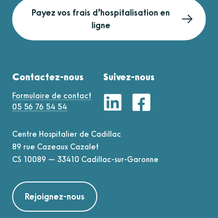
Contact :
unite.psyperinatalite@ch-cadillac.fr
/ 06
Payez vos frais d’hospitalisation en
60 25 59 66
ligne
CH-3-102 EQ4P janvier 2026
Contactez-nous
Suivez-nous
Formulaire de contact
05 56 76 54 54
Centre Hospitalier de Cadillac
89 rue Cazeaux Cazalet
CS 10089 — 33410 Cadillac-sur-Garonne
Rejoignez-nous