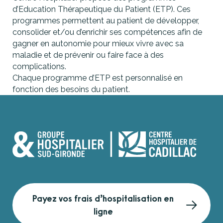
Sécurité des soins
d’Education Thérapeutique du Patient (ETP). Ces
patients adultes (2024) : 59%
programmes permettent au patient de développer,
Sécurité du médicament
Evaluation gastro-intestinale chez les patients
consolider et/ou d’enrichir ses compétences afin de
adultes (2024) : 10%
gagner en autonomie pour mieux vivre avec sa
Prévention des épisodes d’agitation
maladie et de prévenir ou faire face à des
Prise en charge de la douleur (2022) : 78%
complications.
Bientraitance
Chaque programme d’ETP est personnalisé en
fonction des besoins du patient.
Payez vos frais d’hospitalisation en
ligne