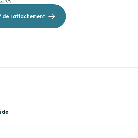
aires.
P de rattachement
t de Marmande, 33430 Bazas
 39
mars 2026
rêche, 33130 Bègles
 65
ide
les
tte, 33100 Bordeaux
 56