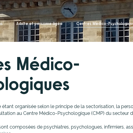
l
isation à temps complet
rie médico-légale
et coopérations
ns
>
Adulte et personne âgée
>
Centres Médico-Psychologiqu
es Médico-
ologiques
e étant organisée selon le principe de la sectorisation, la p
ultation au Centre Médico-Psychologique (CMP) du secteur d
nt composées de psychiatres, psychologues, infirmiers, assi