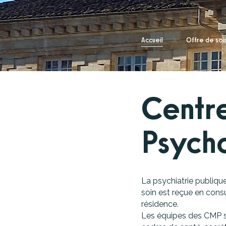
Projet culture
Hospital
Psychiat
Partenariats 
Fil
Accueil
>
Offre de soi
d'Ariane
Centr
Psych
La psychiatrie publiqu
soin est reçue en cons
résidence.
Les équipes des CMP so