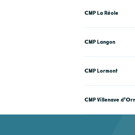
Adresse :
40 rue Geyn
Contact : 05 56 23 21
CMP La Réole
CMP Créon - CH-3-015
Adresse :
place Saint
Contact : 05 56 71 20
CMP Langon
CH-3-008 CMP La Réo
Adresse :
2 cours du X
Contact : 05 56 76 82
CMP Lormont
CH-3-050 CMP Lango
Adresse :
31 rue des 
Contact : 05 56 48 63
CMP Villenave d’Or
Adresse :
570 route d
Contact : 05 56 87 89
CH-3-013 CMP de Vill