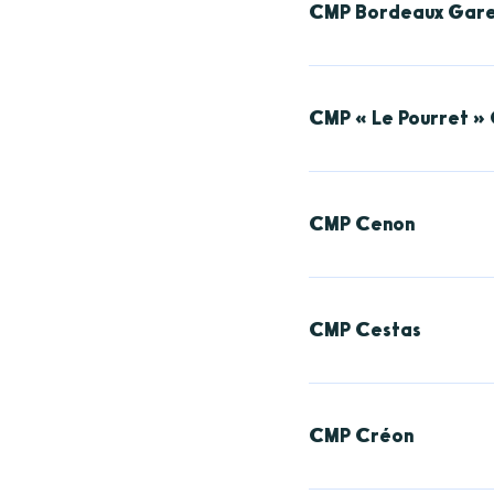
CMP Bordeaux Gar
CH-3-012 CMP de Bor
Adresse :
116 rue Mal
Contact : 05 56 33 39
CMP « Le Pourret »
CH-3-065 - CMP de B
Adresse :
17 rue du Po
Contact : 05 56 76 76
CMP Cenon
CH-3-052 CMP Cadilla
Adresse :
2 bis rue P
Contact : 05 56 86 01
CMP Cestas
CH-3-014 CMP Cenon 
Adresse :
Résidence "
Contact : 05 56 21 62
CMP Créon
CMP Cestas CH-3-06