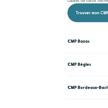
cadres de santé, secrét
Trouver mon CM
CMP Bazas
Adresse :
4 chemin di
Contact : 05 56 25 25
CMP Bègles
CH-3-058 CMP Bazas 
Adresse :
44 rue du P
Contact : 05 56 49 41
CMP Bordeaux-Bast
CH-3-063 CMP de Bèg
Adresse :
4 rue reine
Contact : 05 56 32 12